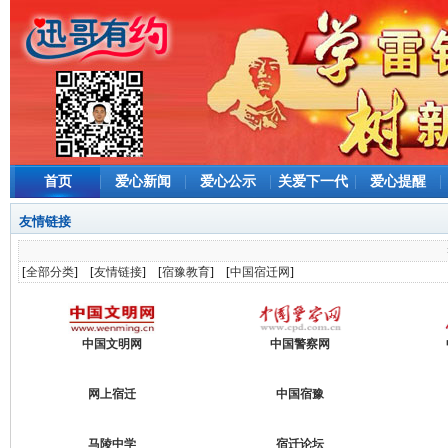
首页
爱心新闻
爱心公示
关爱下一代
爱心提醒
友情链接
[
全部分类
] [
友情链接
] [
宿豫教育
] [
中国宿迁网
]
中国文明网
中国警察网
网上宿迁
中国宿豫
马陵中学
宿迁论坛