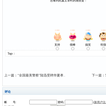
您看到此篇文章时的感受是：
支持
很棒
搞笑
吃
Tags：
上一篇
：
“全国最美警察”陆迅受聘华夏孝..
下一篇
：
评论
帐 号:
密码:
(
新用户注