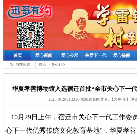
首页
爱心新闻
爱心公示
关爱下一代
爱心提醒
当前位置：
首页
->
爱心社区
华夏孝善博物馆入选宿迁首批“全市关心下一代
2021-10-29 21:23:03
来源:
速新闻
作者: 【
大
中
小
】 浏览
10月29日上午，宿迁市关心下一代工作委
心下一代优秀传统文化教育基地”，华夏孝